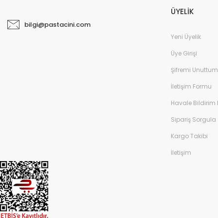
ÜYELİK
bilgi@pastacini.com
Yeni Üyelik
Üye Girişi
Şifremi Unuttum
İletişim Formu
Havale Bildirim
Sipariş Sorgula
Kargo Takibi
İletişim