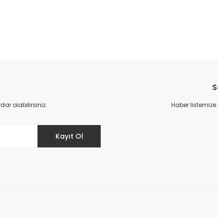
da yetersiz gördüğünüz noktaları öneri formunu kullanarak tarafımıza il
S
r olabilirsiniz.
Haber listemize
Kayıt Ol
Gönder