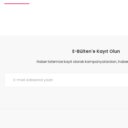
Bu ürünün fiyat bilgisi, resim, ürün açıklamalarında ve diğer konular
Görüş ve önerileriniz için teşekkür ederiz.
E-Bülten'e Kayıt Olun
Ürün resmi kalitesiz, bozuk veya görüntülenemiyor.
Ürün açıklamasında eksik bilgiler bulunuyor.
Haber listemize kayıt olarak kampanyalardan, haberda
Ürün bilgilerinde hatalar bulunuyor.
Ürün fiyatı diğer sitelerden daha pahalı.
Bu ürüne benzer farklı alternatifler olmalı.