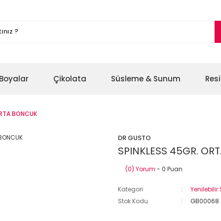
Boyalar
Çikolata
Süsleme & Sunum
Res
ORTA BONCUK
DR GUSTO
SPINKLESS 45GR. OR
(0) Yorum
- 0 Puan
Kategori
Yenilebilir
Stok Kodu
GB00068