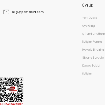
ÜYELİK
bilgi@pastacini.com
Yeni Üyelik
Üye Girişi
Şifremi Unuttum
İletişim Formu
Havale Bildirim
Sipariş Sorgula
Kargo Takibi
İletişim