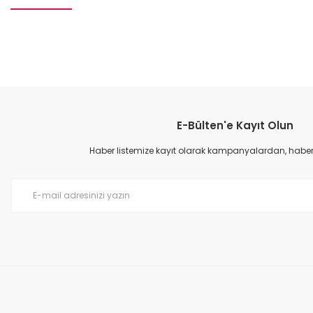
Bu ürünün fiyat bilgisi, resim, ürün açıklamalarında ve diğer konular
Görüş ve önerileriniz için teşekkür ederiz.
E-Bülten'e Kayıt Olun
Ürün resmi kalitesiz, bozuk veya görüntülenemiyor.
Ürün açıklamasında eksik bilgiler bulunuyor.
Haber listemize kayıt olarak kampanyalardan, haberda
Ürün bilgilerinde hatalar bulunuyor.
Ürün fiyatı diğer sitelerden daha pahalı.
Bu ürüne benzer farklı alternatifler olmalı.