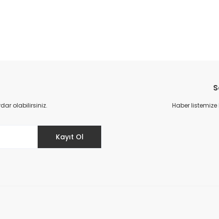
da yetersiz gördüğünüz noktaları öneri formunu kullanarak tarafımıza il
S
r olabilirsiniz.
Haber listemize
Kayıt Ol
Gönder