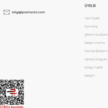
ÜYELİK
bilgi@pastacini.com
Yeni Üyelik
Üye Girişi
Şifremi Unuttum
İletişim Formu
Havale Bildirim
Sipariş Sorgula
Kargo Takibi
İletişim