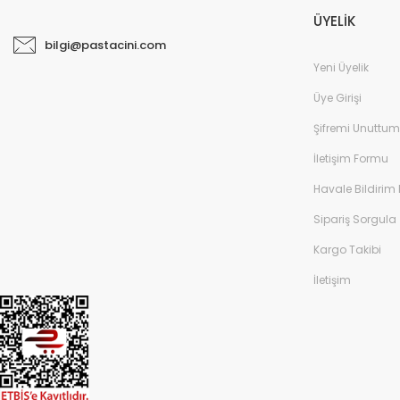
ÜYELİK
bilgi@pastacini.com
Yeni Üyelik
Üye Girişi
Şifremi Unuttum
İletişim Formu
Havale Bildirim
Sipariş Sorgula
Kargo Takibi
İletişim