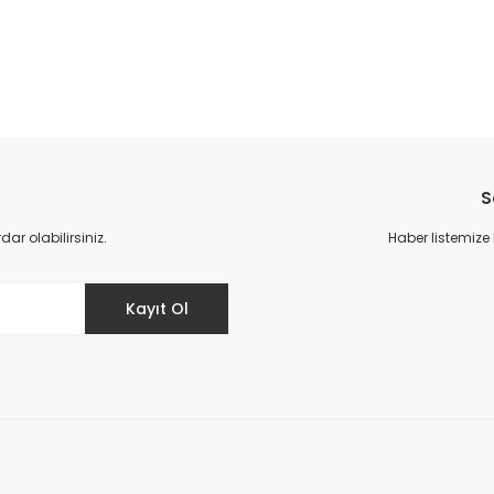
da yetersiz gördüğünüz noktaları öneri formunu kullanarak tarafımıza il
S
r olabilirsiniz.
Haber listemize
Kayıt Ol
Gönder