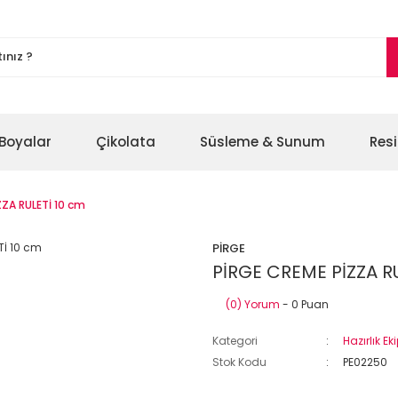
Boyalar
Çikolata
Süsleme & Sunum
Res
ZZA RULETİ 10 cm
PİRGE
PİRGE CREME PİZZA R
(0) Yorum
- 0 Puan
Kategori
Hazırlık E
Stok Kodu
PE02250