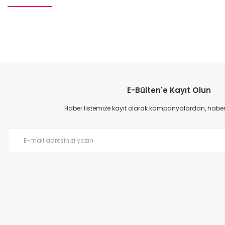
Bu ürünün fiyat bilgisi, resim, ürün açıklamalarında ve diğer konular
Görüş ve önerileriniz için teşekkür ederiz.
E-Bülten'e Kayıt Olun
Ürün resmi kalitesiz, bozuk veya görüntülenemiyor.
Ürün açıklamasında eksik bilgiler bulunuyor.
Haber listemize kayıt olarak kampanyalardan, haberda
Ürün bilgilerinde hatalar bulunuyor.
Ürün fiyatı diğer sitelerden daha pahalı.
Bu ürüne benzer farklı alternatifler olmalı.