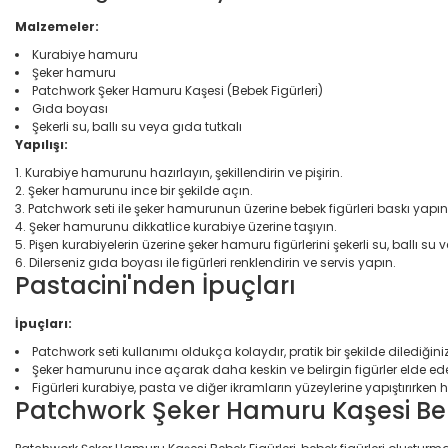
Malzemeler:
Kurabiye hamuru
Şeker hamuru
Patchwork Şeker Hamuru Kaşesi (Bebek Figürleri)
Gıda boyası
Şekerli su, ballı su veya gıda tutkalı
Yapılışı:
Kurabiye hamurunu hazırlayın, şekillendirin ve pişirin.
Şeker hamurunu ince bir şekilde açın.
Patchwork seti ile şeker hamurunun üzerine bebek figürleri baskı yapın
Şeker hamurunu dikkatlice kurabiye üzerine taşıyın.
Pişen kurabiyelerin üzerine şeker hamuru figürlerini şekerli su, ballı su v
Dilerseniz gıda boyası ile figürleri renklendirin ve servis yapın.
Pastacini'nden İpuçları
İpuçları:
Patchwork seti kullanımı oldukça kolaydır, pratik bir şekilde dilediğiniz 
Şeker hamurunu ince açarak daha keskin ve belirgin figürler elde edeb
Figürleri kurabiye, pasta ve diğer ikramların yüzeylerine yapıştırırken 
Patchwork Şeker Hamuru Kaşesi Bebe