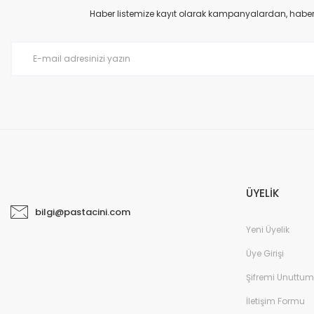
Ürün açıklamasında eksik bilgiler bulunuyor.
Haber listemize kayıt olarak kampanyalardan, haberda
Ürün bilgilerinde hatalar bulunuyor.
Ürün fiyatı diğer sitelerden daha pahalı.
Bu ürüne benzer farklı alternatifler olmalı.
ÜYELİK
bilgi@pastacini.com
Yeni Üyelik
Üye Girişi
Şifremi Unuttum
İletişim Formu