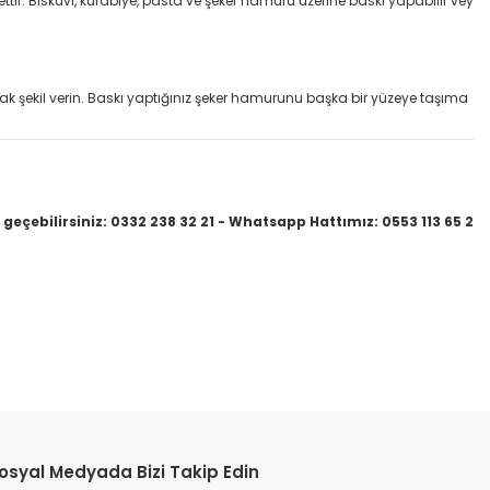
ttir. Bisküvi, kurabiye, pasta ve şeker hamuru üzerine baskı yapabilir vey
ak şekil verin. Baskı yaptığınız şeker hamurunu başka bir yüzeye taşıma
geçebilirsiniz: 0332 238 32 21 - Whatsapp Hattımız: 0553 113 65 2
etebilirsiniz.
osyal Medyada Bizi Takip Edin