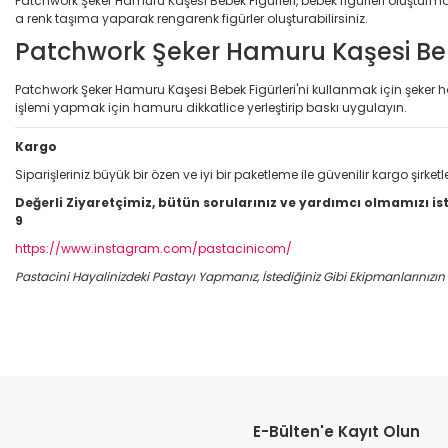
Patchwork Şeker Hamuru Kaşesi Bebek Figürleri, bebek figürleri oluşturmak
a renk taşıma yaparak rengarenk figürler oluşturabilirsiniz.
Patchwork Şeker Hamuru Kaşesi Bebek
Patchwork Şeker Hamuru Kaşesi Bebek Figürleri'ni kullanmak için şeker h
işlemi yapmak için hamuru dikkatlice yerleştirip baskı uygulayın.
Kargo
Siparişleriniz büyük bir özen ve iyi bir paketleme ile güvenilir kargo şirke
Değerli Ziyaretçimiz, bütün sorularınız ve yardımcı olmamızı ist
9
https://www.instagram.com/pastacinicom/
Pastacini Hayalinizdeki Pastayı Yapmanız, İstediğiniz Gibi Ekipmanlarınızı
Bu ürünün fiyat bilgisi, resim, ürün açıklamalarında ve diğer konular
Görüş ve önerileriniz için teşekkür ederiz.
E-Bülten'e Kayıt Olun
Ürün resmi kalitesiz, bozuk veya görüntülenemiyor.