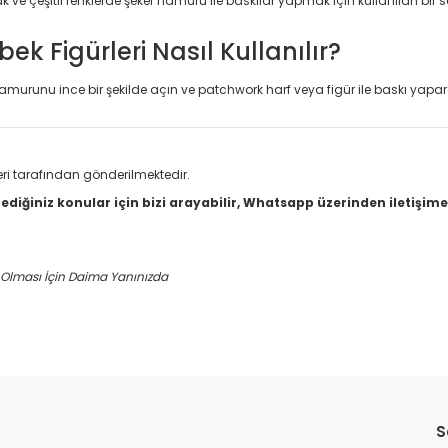
 ve çeşitli renklerde şeker hamuru ile baskılar yapmak için kullanılan bir se
 Figürleri Nasıl Kullanılır?
amurunu ince bir şekilde açın ve patchwork harf veya figür ile baskı yapar
tleri tarafından gönderilmektedir.
ediğiniz konular için bizi arayabilir, Whatsapp üzerinden iletişime 
n Olması İçin Daima Yanınızda
da yetersiz gördüğünüz noktaları öneri formunu kullanarak tarafımıza il
S