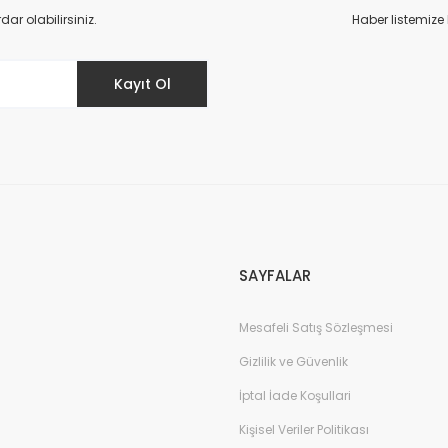
r olabilirsiniz.
Haber listemize
Kayıt Ol
Gönder
SAYFALAR
Mesafeli Satış Sözleşmesi
Gizlilik ve Güvenlik
İptal İade Koşullari
Kişisel Veriler Politikası