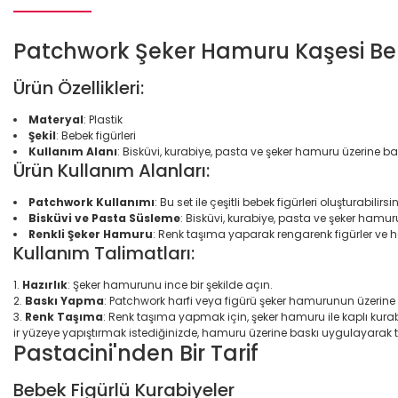
Patchwork Şeker Hamuru Kaşesi Beb
Ürün Özellikleri:
Materyal
: Plastik
Şekil
: Bebek figürleri
Kullanım Alanı
: Bisküvi, kurabiye, pasta ve şeker hamuru üzerine 
Ürün Kullanım Alanları:
Patchwork Kullanımı
: Bu set ile çeşitli bebek figürleri oluşturabilirsin
Bisküvi ve Pasta Süsleme
: Bisküvi, kurabiye, pasta ve şeker hamuru
Renkli Şeker Hamuru
: Renk taşıma yaparak rengarenk figürler ve har
Kullanım Talimatları:
Hazırlık
: Şeker hamurunu ince bir şekilde açın.
Baskı Yapma
: Patchwork harfi veya figürü şeker hamurunun üzerine 
Renk Taşıma
: Renk taşıma yapmak için, şeker hamuru ile kaplı kura
ir yüzeye yapıştırmak istediğinizde, hamuru üzerine baskı uygulayarak t
Pastacini'nden Bir Tarif
Bebek Figürlü Kurabiyeler