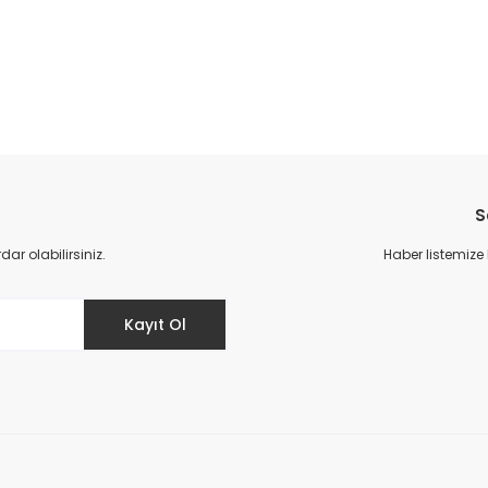
da yetersiz gördüğünüz noktaları öneri formunu kullanarak tarafımıza il
S
r olabilirsiniz.
Haber listemize
Kayıt Ol
Gönder