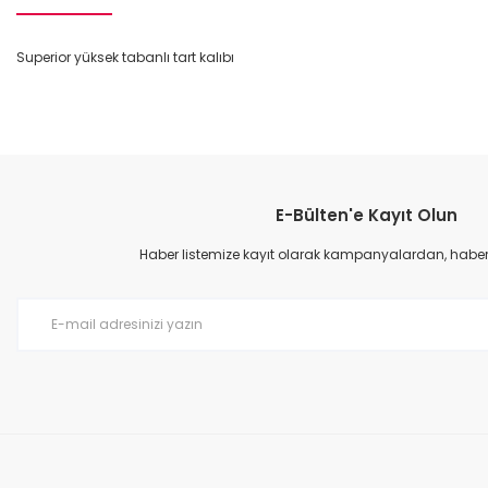
Superior yüksek tabanlı tart kalıbı
Bu ürünün fiyat bilgisi, resim, ürün açıklamalarında ve diğer konular
Görüş ve önerileriniz için teşekkür ederiz.
E-Bülten'e Kayıt Olun
Ürün resmi kalitesiz, bozuk veya görüntülenemiyor.
Ürün açıklamasında eksik bilgiler bulunuyor.
Haber listemize kayıt olarak kampanyalardan, haberda
Ürün bilgilerinde hatalar bulunuyor.
Ürün fiyatı diğer sitelerden daha pahalı.
Bu ürüne benzer farklı alternatifler olmalı.