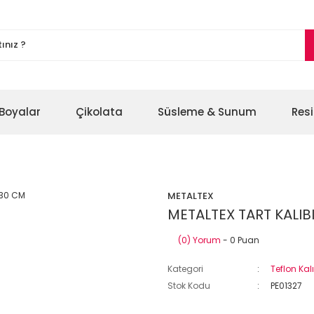
Boyalar
Çikolata
Süsleme & Sunum
Res
METALTEX
METALTEX TART KALIB
(0) Yorum
- 0 Puan
Kategori
Teflon Kal
Stok Kodu
PE01327