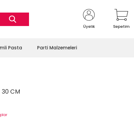
Üyelik
Sepetim
imli Pasta
Parti Malzemeleri
I 30 CM
ıplar