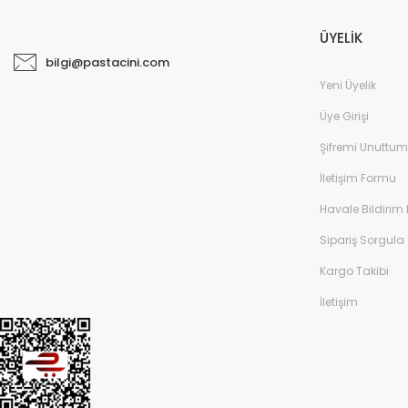
ÜYELİK
bilgi@pastacini.com
Yeni Üyelik
Üye Girişi
Şifremi Unuttum
İletişim Formu
Havale Bildirim
Sipariş Sorgula
Kargo Takibi
İletişim