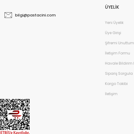
ÜYELİK
bilgi@pastacini.com
Yeni Üyelik
Üye Girişi
Şifremi Unuttum
İletişim Formu
Havale Bildirim
Sipariş Sorgula
Kargo Takibi
İletişim