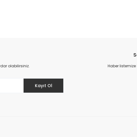
da yetersiz gördüğünüz noktaları öneri formunu kullanarak tarafımıza il
S
r olabilirsiniz.
Haber listemize
Kayıt Ol
Gönder