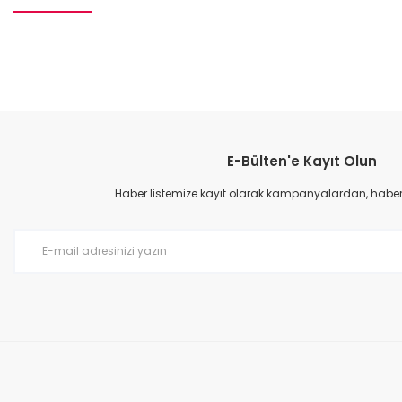
Bu ürünün fiyat bilgisi, resim, ürün açıklamalarında ve diğer konular
Görüş ve önerileriniz için teşekkür ederiz.
E-Bülten'e Kayıt Olun
Ürün resmi kalitesiz, bozuk veya görüntülenemiyor.
Ürün açıklamasında eksik bilgiler bulunuyor.
Haber listemize kayıt olarak kampanyalardan, haberda
Ürün bilgilerinde hatalar bulunuyor.
Ürün fiyatı diğer sitelerden daha pahalı.
Bu ürüne benzer farklı alternatifler olmalı.