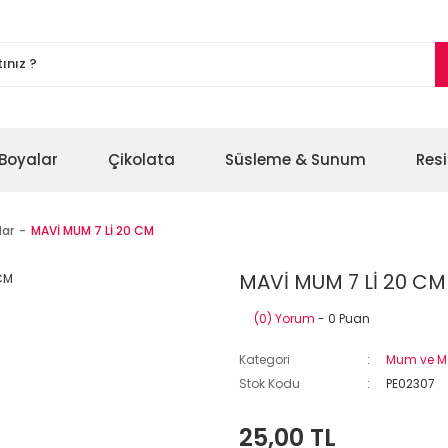
Boyalar
Çikolata
Süsleme & Sunum
Res
ar
MAVİ MUM 7 Lİ 20 CM
MAVİ MUM 7 Lİ 20 CM
(0) Yorum
- 0 Puan
Kategori
Mum ve M
Stok Kodu
PE02307
25,00 TL