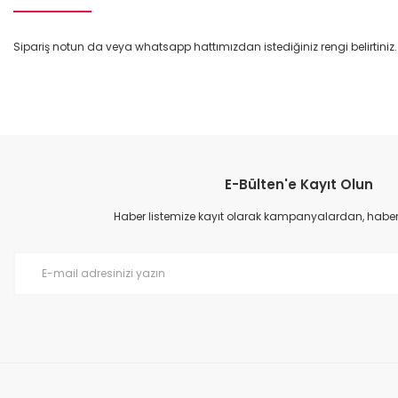
Sipariş notun da veya whatsapp hattımızdan istediğiniz rengi belirtiniz.
Bu ürünün fiyat bilgisi, resim, ürün açıklamalarında ve diğer konular
Görüş ve önerileriniz için teşekkür ederiz.
E-Bülten'e Kayıt Olun
Ürün resmi kalitesiz, bozuk veya görüntülenemiyor.
Ürün açıklamasında eksik bilgiler bulunuyor.
Haber listemize kayıt olarak kampanyalardan, haberda
Ürün bilgilerinde hatalar bulunuyor.
Ürün fiyatı diğer sitelerden daha pahalı.
Bu ürüne benzer farklı alternatifler olmalı.