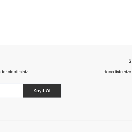
da yetersiz gördüğünüz noktaları öneri formunu kullanarak tarafımıza il
S
r olabilirsiniz.
Haber listemize
Kayıt Ol