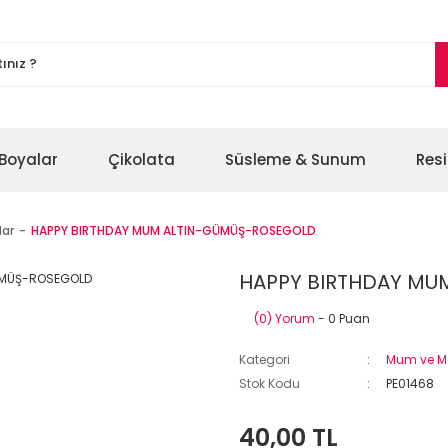
Boyalar
Çikolata
Süsleme & Sunum
Res
ar
HAPPY BIRTHDAY MUM ALTIN-GÜMÜŞ-ROSEGOLD
HAPPY BIRTHDAY MU
(0) Yorum
- 0 Puan
Kategori
Mum ve M
Stok Kodu
PE01468
40,00 TL