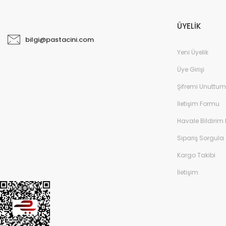
ÜYELİK
bilgi@pastacini.com
Yeni Üyelik
Üye Girişi
Şifremi Unuttum
İletişim Formu
Havale Bildirim
Sipariş Sorgula
Kargo Takibi
İletişim