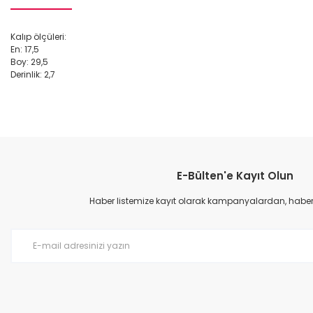
Kalıp ölçüleri:
En: 17,5
Boy: 29,5
Derinlik: 2,7
Bu ürünün fiyat bilgisi, resim, ürün açıklamalarında ve diğer konular
Görüş ve önerileriniz için teşekkür ederiz.
E-Bülten'e Kayıt Olun
Ürün resmi kalitesiz, bozuk veya görüntülenemiyor.
Ürün açıklamasında eksik bilgiler bulunuyor.
Haber listemize kayıt olarak kampanyalardan, haberda
Ürün bilgilerinde hatalar bulunuyor.
Ürün fiyatı diğer sitelerden daha pahalı.
Bu ürüne benzer farklı alternatifler olmalı.