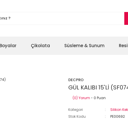
Boyalar
Çikolata
Süsleme & Sunum
Res
DECPRO
GÜL KALIBI 15'Lİ (SF07
(0) Yorum
- 0 Puan
Kategori
Silikon Kek
Stok Kodu
PE00692