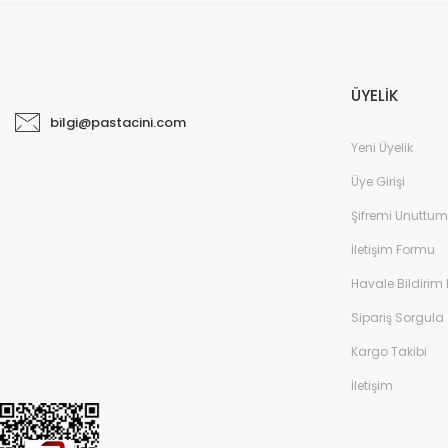
ÜYELİK
bilgi@pastacini.com
Yeni Üyelik
Üye Girişi
Şifremi Unuttum
İletişim Formu
Havale Bildirim
Sipariş Sorgula
Kargo Takibi
İletişim