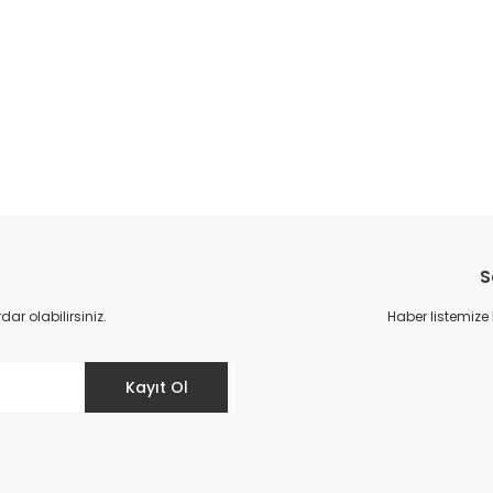
da yetersiz gördüğünüz noktaları öneri formunu kullanarak tarafımıza il
S
r olabilirsiniz.
Haber listemize
Kayıt Ol