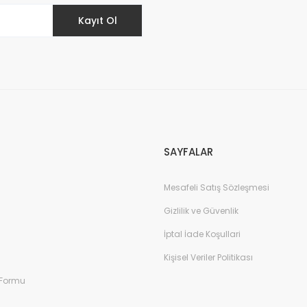
Kayıt Ol
Gönder
SAYFALAR
Mesafeli Satış Sözleşmesi
Gizlilik ve Güvenlik
İptal İade Koşullari
Kişisel Veriler Politikası
 Formu