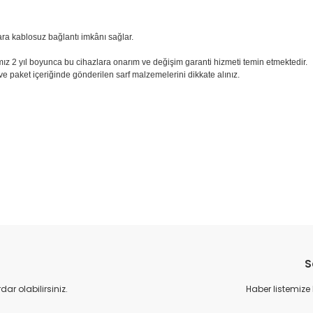
a kablosuz bağlantı imkânı sağlar.
mamız 2 yıl boyunca bu cihazlara onarım ve değişim garanti hizmeti temin etmektedir.
 ve paket içeriğinde gönderilen sarf malzemelerini dikkate alınız.
da yetersiz gördüğünüz noktaları öneri formunu kullanarak tarafımıza il
S
r olabilirsiniz.
Haber listemize