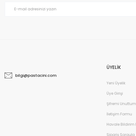
Ürün fiyatı diğer sitelerden daha pahalı.
Bu ürüne benzer farklı alternatifler olmalı.
ÜYELİK
bilgi@pastacini.com
Yeni Üyelik
Üye Girişi
Şifremi Unuttum
İletişim Formu
Havale Bildirim
Sipariş Sorgula