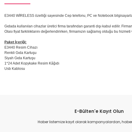
E3440 WİRELESS özelliği sayesinde Cep telefonu, PC ve Notebook bilgisayarlar
Gıdada kullanılan cihazlar üretici firma tarafından garanti dışı kabul edilir. Fir
Olası fiyat farklılıklarını değerlendirirken, firmamızın sağlamış olduğu bu hizmeti
Paket İçeriği:
E3440 Resim Cihazı
Renkli Gıda Kartuşu
Siyah Gıda Kartuşu
1*24 Adet Kopykake Resim Kâğıdı
Usb Kablosu
Bu ürünün fiyat bilgisi, resim, ürün açıklamalarında ve diğer konular
Görüş ve önerileriniz için teşekkür ederiz.
E-Bülten'e Kayıt Olun
Ürün resmi kalitesiz, bozuk veya görüntülenemiyor.
Ürün açıklamasında eksik bilgiler bulunuyor.
Haber listemize kayıt olarak kampanyalardan, haberda
Ürün bilgilerinde hatalar bulunuyor.