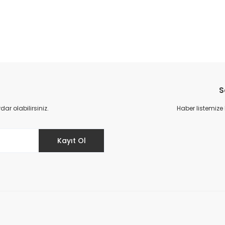
da yetersiz gördüğünüz noktaları öneri formunu kullanarak tarafımıza il
S
r olabilirsiniz.
Haber listemize
Kayıt Ol
Gönder