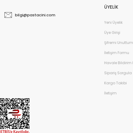
ÜYELİK
bilgi@pastacini.com
Yeni Üyelik
Üye Girişi
Şifremi Unuttum
İletişim Formu
Havale Bildirim
Sipariş Sorgula
Kargo Takibi
İletişim