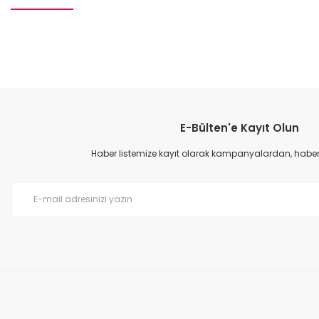
Bu ürünün fiyat bilgisi, resim, ürün açıklamalarında ve diğer konular
Görüş ve önerileriniz için teşekkür ederiz.
E-Bülten'e Kayıt Olun
Ürün resmi kalitesiz, bozuk veya görüntülenemiyor.
Ürün açıklamasında eksik bilgiler bulunuyor.
Haber listemize kayıt olarak kampanyalardan, haberda
Ürün bilgilerinde hatalar bulunuyor.
Ürün fiyatı diğer sitelerden daha pahalı.
Bu ürüne benzer farklı alternatifler olmalı.