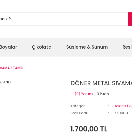
Boyalar
Çikolata
Süsleme & Sunum
Res
IVAMA STANDI
DÖNER METAL SIVAM
(0) Yorum
- 0 Puan
Kategori
Hazırlık E
Stok Kodu
PE01008
1.700,00 TL