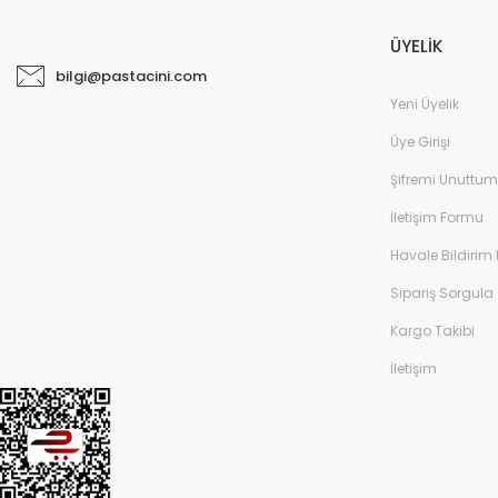
ÜYELİK
bilgi@pastacini.com
Yeni Üyelik
Üye Girişi
Şifremi Unuttum
İletişim Formu
Havale Bildirim
Sipariş Sorgula
Kargo Takibi
İletişim