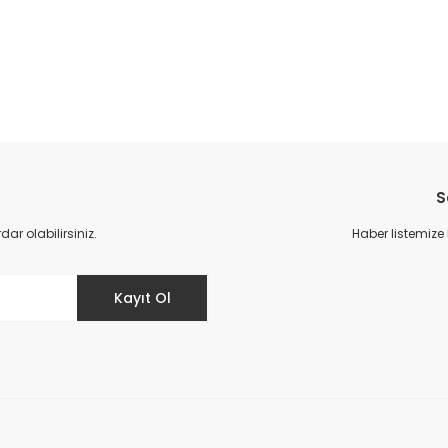
da yetersiz gördüğünüz noktaları öneri formunu kullanarak tarafımıza il
S
r olabilirsiniz.
Haber listemize
Kayıt Ol
Gönder