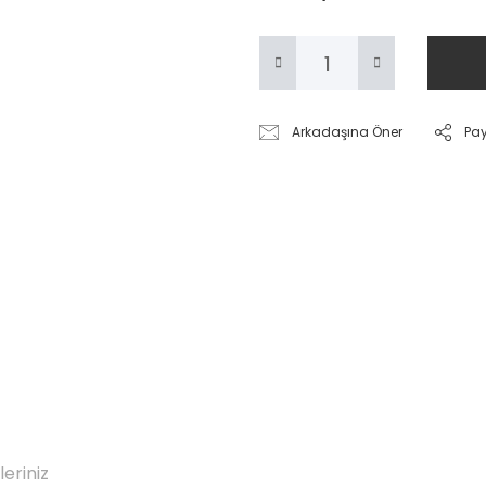
Arkadaşına Öner
Pa
leriniz