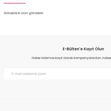
Görselde ki ürün gönderilir.
Bu ürünün fiyat bilgisi, resim, ürün açıklamalarında ve diğer konular
Görüş ve önerileriniz için teşekkür ederiz.
E-Bülten'e Kayıt Olun
Ürün resmi kalitesiz, bozuk veya görüntülenemiyor.
Ürün açıklamasında eksik bilgiler bulunuyor.
Haber listemize kayıt olarak kampanyalardan, haberda
Ürün bilgilerinde hatalar bulunuyor.
Ürün fiyatı diğer sitelerden daha pahalı.
Bu ürüne benzer farklı alternatifler olmalı.