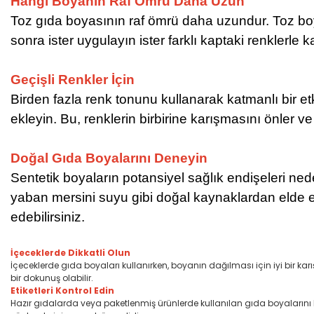
Hangi Boyanın Raf Ömrü Daha Uzun
Toz gıda boyasının raf ömrü daha uzundur. Toz boyay
sonra ister uygulayın ister farklı kaptaki renklerle k
Geçişli Renkler İçin
Birden fazla renk tonunu kullanarak katmanlı bir e
ekleyin. Bu, renklerin birbirine karışmasını önler v
Doğal Gıda Boyalarını Deneyin
Sentetik boyaların potansiyel sağlık endişeleri nede
yaban mersini suyu gibi doğal kaynaklardan elde ed
edebilirsiniz.
İçeceklerde Dikkatli Olun
İçeceklerde gıda boyaları kullanırken, boyanın dağılması için iyi bir ka
bir dokunuş olabilir.
Etiketleri Kontrol Edin
Hazır gıdalarda veya paketlenmiş ürünlerde kullanılan gıda boyalarını kon