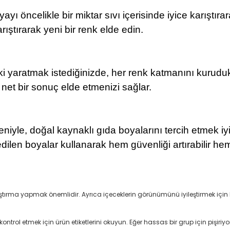
ı öncelikle bir miktar sıvı içerisinde iyice karıştır
arıştırarak yeni bir renk elde edin.
tki yaratmak istediğinizde, her renk katmanını kurudu
e net bir sonuç elde etmenizi sağlar.
niyle, doğal kaynaklı gıda boyalarını tercih etmek iy
ilen boyalar kullanarak hem güvenliği artırabilir he
rıştırma yapmak önemlidir. Ayrıca içeceklerin görünümünü iyileştirmek için
trol etmek için ürün etiketlerini okuyun. Eğer hassas bir grup için pişiriyo