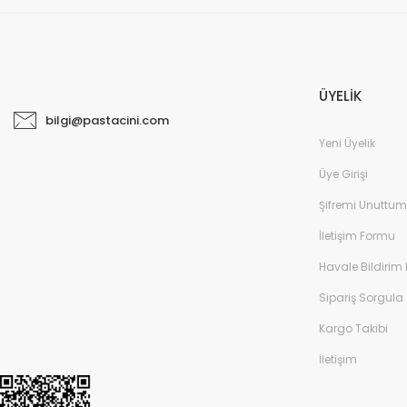
ÜYELİK
bilgi@pastacini.com
Yeni Üyelik
Üye Girişi
Şifremi Unuttum
İletişim Formu
Havale Bildirim
Sipariş Sorgula
Kargo Takibi
İletişim