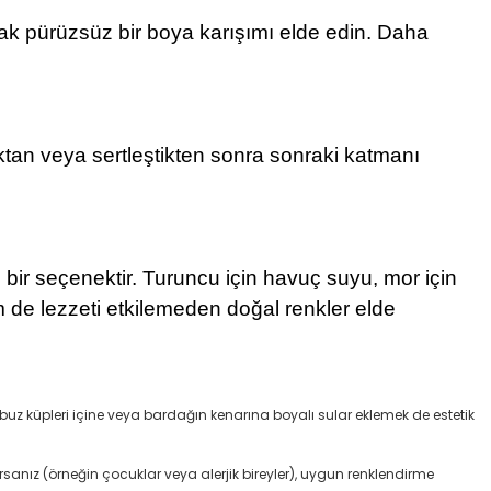
arak pürüzsüz bir boya karışımı elde edin. Daha
ktan veya sertleştikten sonra sonraki katmanı
i bir seçenektir. Turuncu için havuç suyu, mor için
m de lezzeti etkilemeden doğal renkler elde
 buz küpleri içine veya bardağın kenarına boyalı sular eklemek de estetik
rsanız (örneğin çocuklar veya alerjik bireyler), uygun renklendirme