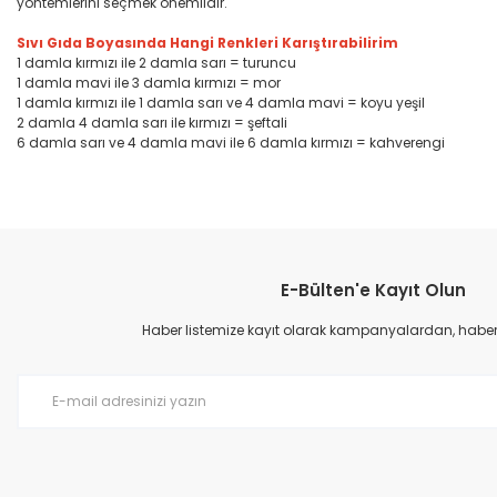
yöntemlerini seçmek önemlidir.
Sıvı Gıda Boyasında Hangi Renkleri Karıştırabilirim
1 damla kırmızı ile 2 damla sarı = turuncu
1 damla mavi ile 3 damla kırmızı = mor
1 damla kırmızı ile 1 damla sarı ve 4 damla mavi = koyu yeşil
2 damla 4 damla sarı ile kırmızı = şeftali
6 damla sarı ve 4 damla mavi ile 6 damla kırmızı = kahverengi
E-Bülten'e Kayıt Olun
Haber listemize kayıt olarak kampanyalardan, haberda