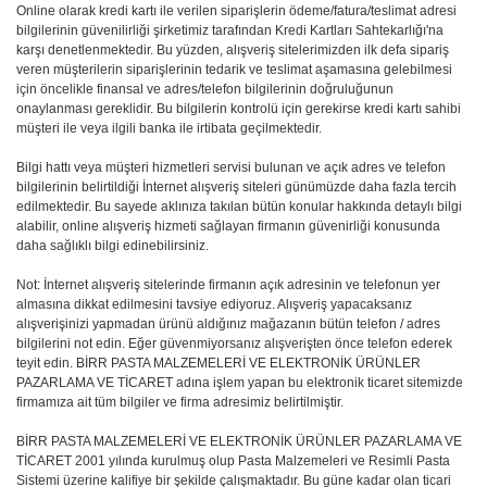
Online olarak kredi kartı ile verilen siparişlerin ödeme/fatura/teslimat adresi
bilgilerinin güvenilirliği şirketimiz tarafından Kredi Kartları Sahtekarlığı'na
karşı denetlenmektedir. Bu yüzden, alışveriş sitelerimizden ilk defa sipariş
veren müşterilerin siparişlerinin tedarik ve teslimat aşamasına gelebilmesi
için öncelikle finansal ve adres/telefon bilgilerinin doğruluğunun
onaylanması gereklidir. Bu bilgilerin kontrolü için gerekirse kredi kartı sahibi
müşteri ile veya ilgili banka ile irtibata geçilmektedir.
Bilgi hattı veya müşteri hizmetleri servisi bulunan ve açık adres ve telefon
bilgilerinin belirtildiği İnternet alışveriş siteleri günümüzde daha fazla tercih
edilmektedir. Bu sayede aklınıza takılan bütün konular hakkında detaylı bilgi
alabilir, online alışveriş hizmeti sağlayan firmanın güvenirliği konusunda
daha sağlıklı bilgi edinebilirsiniz.
Not: İnternet alışveriş sitelerinde firmanın açık adresinin ve telefonun yer
almasına dikkat edilmesini tavsiye ediyoruz. Alışveriş yapacaksanız
alışverişinizi yapmadan ürünü aldığınız mağazanın bütün telefon / adres
bilgilerini not edin. Eğer güvenmiyorsanız alışverişten önce telefon ederek
teyit edin. BİRR PASTA MALZEMELERİ VE ELEKTRONİK ÜRÜNLER
PAZARLAMA VE TİCARET adına işlem yapan bu elektronik ticaret sitemizde
firmamıza ait tüm bilgiler ve firma adresimiz belirtilmiştir.
BİRR PASTA MALZEMELERİ VE ELEKTRONİK ÜRÜNLER PAZARLAMA VE
TİCARET 2001 yılında kurulmuş olup Pasta Malzemeleri ve Resimli Pasta
Sistemi üzerine kalifiye bir şekilde çalışmaktadır. Bu güne kadar olan ticari