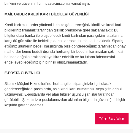
birikimi ve güveninirliğini pastacini.com'a yansıtmıştır.
MAİL ORDER KREDİ KART BİLGİLERİ GÜVENLİĞİ
Kredi kartı mail-order yöntemi ile bize göndereceğiniz kimlik ve kredi kart
bilgileriniz firmamız tarafından gizlilik prensibine göre saklanacaktır. Bu
bilgiler olası banka ile oluşubilecek kredi kartından para çekim itirazlarına
karşı 60 gün süre ile bekletilip daha sonrasında imha edilmektedir. Sipariş
ettiğiniz ürünlerin bedeli karşılığında bize göndereceğiniz tarafınızdan onaylı
mail-order formu bedeli dışında herhangi bir bedelin kartınızdan çekilmesi
halinde doğal olarak bankaya itiraz edebilir ve bu tutarın ödenmesini
engelleyebileceğiniz için bir risk oluşturmamaktadır.
E-POSTA GÜVENLİĞİ
Sitemiz Müşteri Hizmetleri’ne, herhangi bir siparişinizle ilgili olarak
göndereceğiniz e-postalarda, asla kredi kartı numaranızı veya şifrelerinizi
yazmayınız. E-postalarda yer alan bilgiler üçüncü şahıslar tarafından
görülebilir. Şirketimiz e-postalarınızdan aktarılan bilgilerin güvenliğini hiçbir
koşulda garanti edemez.
Tüm Sayfalar