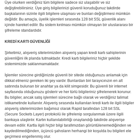
Üye olurken verdiğiniz tüm bilgilere sadece siz ulaşabilir ve siz
değiştirebilirsiniz. Üye giriş bilgilerinizi güvenli koruduğunuz takdirde
başkalarının sizinle ilgili bilgilere ulaşması ve bunları değiştirmesi mümkün
değildir. Bu amaçla, üyelik işlemleri sırasında 128 bit SSL güvenlik alanı
içinde hareket edilir. Bu sistem kırılması mümkün olmayan bir uluslararası bir
şifreleme standardıdır.
KREDİ KARTI GÜVENLİĞİ
Şirketimiz, alışveriş sitelerimizden alışveriş yapan kredi kartı sahiplerinin
güvenliğini ilk planda tutmaktadır. Kredi kartı bilgileriniz hiçbir şekilde
sistemimizde saklanmamaktadır.
İşlemler sürecine girdiğinizde güvenli bir sitede olduğunuzu anlamak için
dikkat etmeniz gereken iki şey vardır. Bunlardan biri tarayıcınızın en alt
satırında bulunan bir anahtar ya da kilit simgesidir. Bu güvenli bir internet
sayfasında olduğunuzu gösterir ve her türlü bilgileriniz şifrelenerek korunur.
Bu bilgiler, ancak satış işlemleri sürecine bağlı olarak ve verdiğiniz talimat
istikametinde kullanılır. Alışveriş sırasında kullanılan kredi kartı ile ilgili bilgiler
alışveriş sitelerimizden bağımsız olarak Rapid tarafından 128 bit SSL
(Secure Sockets Layer) protokolü ile şifrelenip sorgulanmak üzere ilgili
bankaya ulaştırılır. Kartın kullanılabilirliği onaylandığı takdirde alışverişe
devam edilir. Kartla ilgili hiçbir bilgi tarafımızdan görüntülenemediğinden ve
kaydedilmediğinden, üçüncü şahısların herhangi bir koşulda bu bilgileri ele
geçirmesi engellenmiş olur.